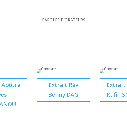
PAROLES D’ORATEURS
t Apôtre
Extrait Rév
Extrait
ves
Benny DAG
Rufin 
TANOU