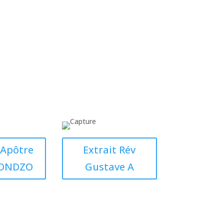
 Apôtre
Extrait Rév
SONDZO
Gustave A