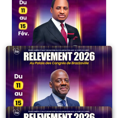
Pasteur Principal et fondateur de l’Église Lumière et
Salut des Nations (LSN) | Fondateur du Relèvement
16 éditions. Une génération marquée. Auteur.
Rassembleur de nations. Bâtisseur d’héritage spirituel.
Présidera le Relèvement 2026.
APÔTRE YVES CASTANOU
Pasteur associé et cofondateur d’Impact Centre Chrétien |
Pasteur principal ICC Brazzaville | DG Congo Telecom
Ingénieur devenu pasteur. Visionnaire d’églises ICC sur 3
continents.
Interviendra au Relèvement 2026.