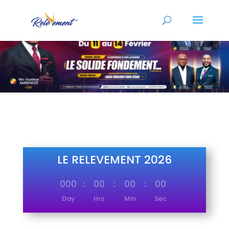
LE RELEVEMENT 2026
000
:
00
:
00
:
00
Day
Hrs
Min
Sec