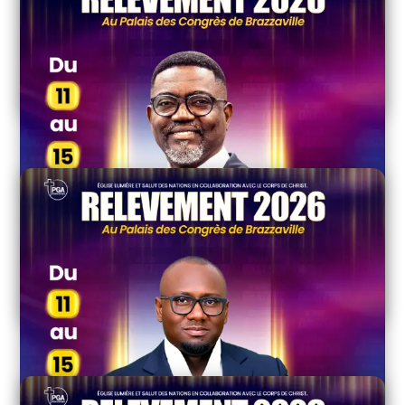
PASTEUR KEN LUAMBA
Fondateur de Ken Luamba Ministries | Enseignant
international | Auteur
Stratège du Royaume. Formateur de leaders. Interviendra au
Relèvement 2026.
RÉV. BENNY DAG-ANNAN
Ambassadeur de Dag Heward-Mills Ministry Côte d’Ivoire |
Coach | Formateur en croissance d’église
Interviendra au Relèvement 2026.